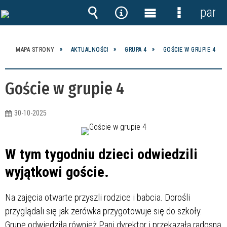
panel
Wyszukiwarka
Narzędzia
Menu
Menu
główne
szczegóło
MAPA STRONY
AKTUALNOŚCI
GRUPA 4
GOŚCIE W GRUPIE 4
Goście w grupie 4
30-10-2025
W tym tygodniu dzieci odwiedzili
wyjątkowi goście.
Na zajęcia otwarte przyszli rodzice i babcia. Dorośli
przyglądali się jak zerówka przygotowuje się do szkoły.
Grupę odwiedziła również Pani dyrektor i przekazała radosną