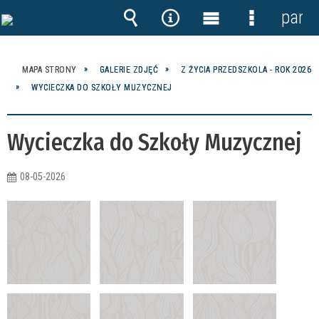
panel
Wyszukiwarka
Narzędzia
Menu
Menu
główne
szczegóło
MAPA STRONY
GALERIE ZDJĘĆ
Z ŻYCIA PRZEDSZKOLA - ROK 2026
WYCIECZKA DO SZKOŁY MUZYCZNEJ
Wycieczka do Szkoły Muzycznej
08-05-2026